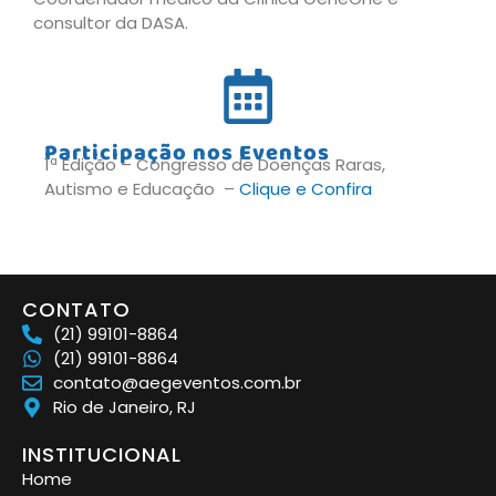
consultor da DASA.
Participação nos Eventos
1ª Edição – Congresso de Doenças Raras,
Autismo e Educação –
Clique e Confira
CONTATO
(21) 99101-8864
(21) 99101-8864
contato@aegeventos.com.br
Rio de Janeiro, RJ
INSTITUCIONAL
Home